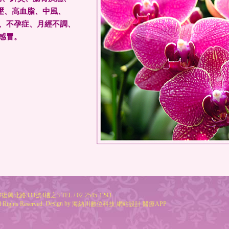
壓、高血脂、中風、
理、不孕症、月經不調、
、感冒。
復興北路333號4樓之3 TEL / 02-2545-1293
Design by
hts Reserved.
海納川數位科技
網站設計
醫療APP