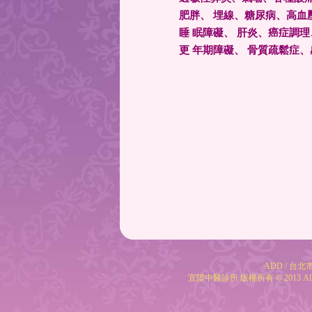
肥胖、 埋線、糖尿病、高血
睡 眠障礙、 肝炎、癌症調
更 年期障礙、 骨質疏鬆症
ADD / 台北市
宜陞中醫診所 版權所有 © 2013 All Rig