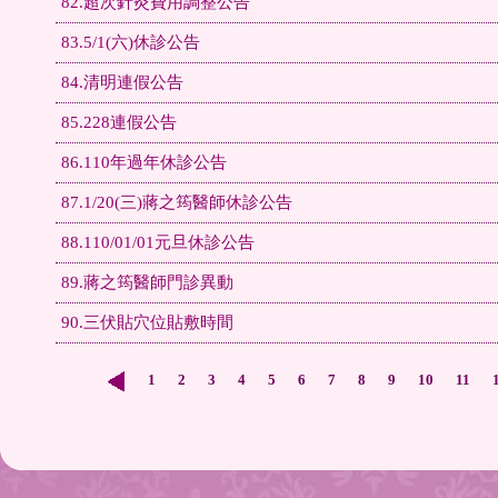
82.超次針灸費用調整公告
83.5/1(六)休診公告
84.清明連假公告
85.228連假公告
86.110年過年休診公告
87.1/20(三)蔣之筠醫師休診公告
88.110/01/01元旦休診公告
89.蔣之筠醫師門診異動
90.三伏貼穴位貼敷時間
1
2
3
4
5
6
7
8
9
10
11